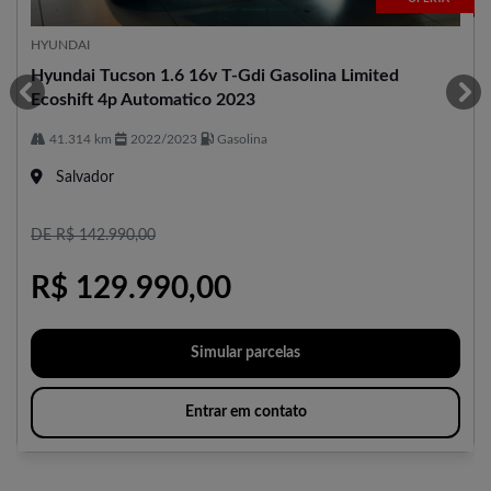
HYUNDAI
Hyundai Tucson 1.6 16v T-Gdi Gasolina Limited
Ecoshift 4p Automatico 2023
templates.template-01.components.carousel.texts.control_p
tem
41.314 km
2022/2023
Gasolina
Salvador
DE R$ 142.990,00
R$ 129.990,00
Simular parcelas
Entrar em contato