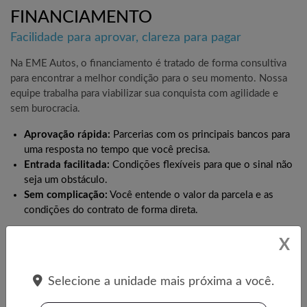
FINANCIAMENTO
Facilidade para aprovar, clareza para pagar
Na EME Autos, o financiamento é tratado de forma consultiva
para encontrar a melhor condição para o seu momento. Nossa
equipe trabalha para viabilizar sua conquista com agilidade e
sem burocracia.
Aprovação rápida:
Parcerias com os principais bancos para
uma resposta no tempo que você precisa.
Entrada facilitada:
Condições flexíveis para que o sinal não
seja um obstáculo.
Sem complicação:
Você entende o valor da parcela e as
condições do contrato de forma direta.
X
Simule agora seu financiamento. Totalmente online.
Selecione a unidade mais próxima a você.