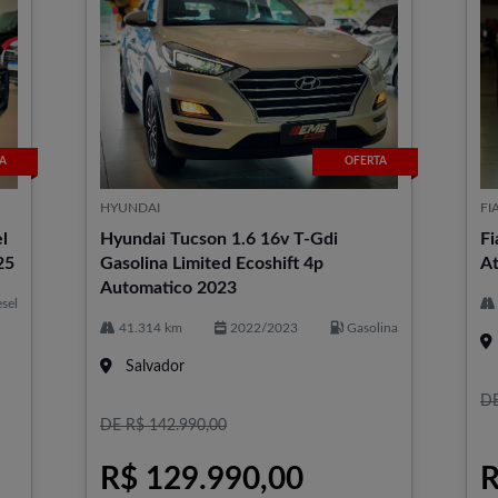
A
OFERTA
HYUNDAI
FI
l
Hyundai Tucson 1.6 16v T-Gdi
Fi
.texts.control_prev
25
Gasolina Limited Ecoshift 4p
At
Automatico 2023
sel
41.314 km
2022/2023
Gasolina
Salvador
DE
DE R$ 142.990,00
R$ 129.990,00
R