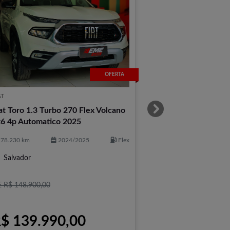
OFERTA
AT
at Toro 1.3 Turbo 270 Flex Volcano
templates.template-
6 4p Automatico 2025
78.230 km
2024/2025
Flex
Salvador
 R$ 148.900,00
$ 139.990,00