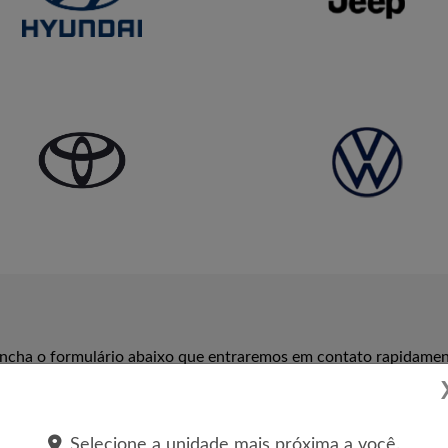
reencha o formulário abaixo que entraremos em contato rapidamen
Selecione a unidade mais próxima a você.