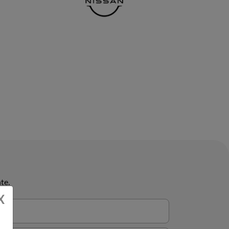
te.
X