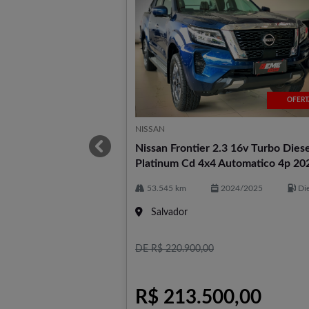
OFERT
NISSAN
Nissan Frontier 2.3 16v Turbo Diese
templates.template-01.components.carousel
Platinum Cd 4x4 Automatico 4p 20
53.545 km
2024/2025
Die
Salvador
DE R$ 220.900,00
R$ 213.500,00