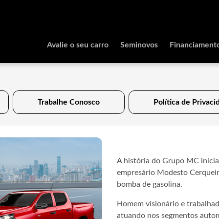
Avalie o seu carro
Seminovos
Financiament
Trabalhe Conosco
Política de Privaci
A história do Grupo MC inici
empresário Modesto Cerqueir
bomba de gasolina.
Homem visionário e trabalha
atuando nos segmentos autom